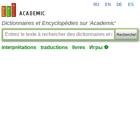
RU
EN
DE
ES
fr-academic.com
Dictionnaires et Encyclopédies sur 'Academic'
Recherche!
interprétations
traductions
livres
Игры ⚽