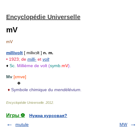
Encyclopédie Universelle
mV
mV
millivolt
[ milivɔlt ]
n. m.
• 1923; de
milli-
et
volt
♦
Sc.
Millième de volt (
symb.
mV
).
Mv
[ɛmve]
❖
♦
Symbole chimique du
mendélévium.
Encyclopédie Universelle
.
2012
.
Игры ⚽
Нужна курсовая?
mutule
MW